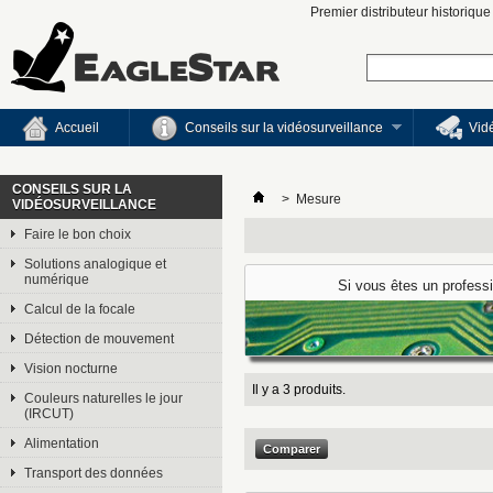
Premier distributeur historiqu
Accueil
Conseils sur la vidéosurveillance
Vid
CONSEILS SUR LA
>
Mesure
VIDÉOSURVEILLANCE
Faire le bon choix
Solutions analogique et
numérique
Si vous êtes un professi
Calcul de la focale
Détection de mouvement
Vision nocturne
Il y a 3 produits.
Couleurs naturelles le jour
(IRCUT)
Alimentation
Transport des données