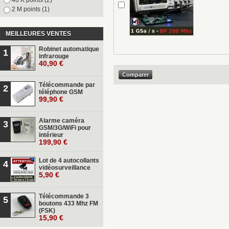
2 M points
(1)
MEILLEURES VENTES
Robinet automatique
1
infrarouge
40,90 €
Télécommande par
2
téléphone GSM
99,90 €
Alarme caméra
3
GSM/3G/WiFi pour
intérieur
199,90 €
Lot de 4 autocollants
4
vidéosurveillance
5,90 €
Télécommande 3
5
boutons 433 Mhz FM
(FSK)
15,90 €