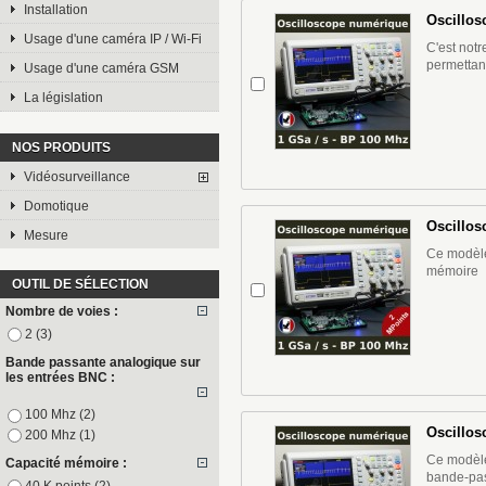
Installation
Oscillos
Usage d'une caméra IP / Wi-Fi
C'est notr
permettant
Usage d'une caméra GSM
La législation
NOS PRODUITS
Vidéosurveillance
Domotique
Oscillos
Mesure
Ce modèle
mémoire
OUTIL DE SÉLECTION
Nombre de voies :
2
(3)
Bande passante analogique sur
les entrées BNC :
100 Mhz
(2)
Oscillos
200 Mhz
(1)
Ce modèle
Capacité mémoire :
bande-pas
40 K points
(2)