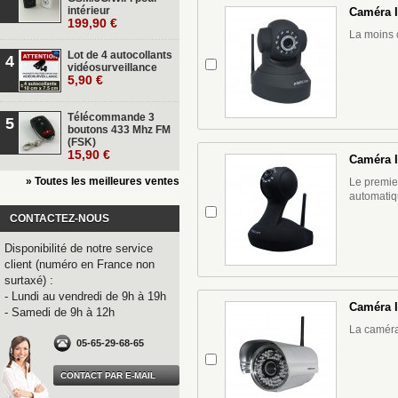
intérieur
Caméra I
199,90 €
La moins 
Lot de 4 autocollants
4
vidéosurveillance
5,90 €
Télécommande 3
5
boutons 433 Mhz FM
(FSK)
15,90 €
Caméra I
» Toutes les meilleures ventes
Le premier
automati
CONTACTEZ-NOUS
Disponibilité de notre service
client (numéro en France non
surtaxé) :
- Lundi au vendredi de 9h à 19h
Caméra I
- Samedi de 9h à 12h
La caméra 
05-65-29-68-65
CONTACT PAR E-MAIL