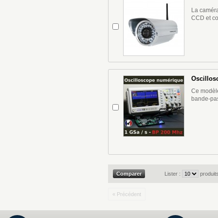
La caméra 
CCD et c
Oscillos
Ce modèle
bande-pas
Lister :
produit
« Précédent