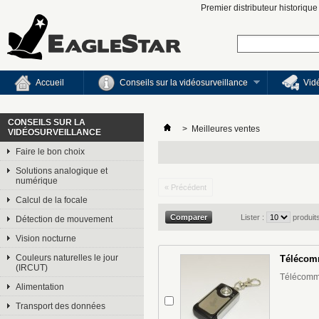
Premier distributeur historiqu
Accueil
Conseils sur la vidéosurveillance
Vid
CONSEILS SUR LA
>
Meilleures ventes
VIDÉOSURVEILLANCE
Faire le bon choix
Solutions analogique et
numérique
« Précédent
Calcul de la focale
Lister :
produit
Détection de mouvement
Vision nocturne
Couleurs naturelles le jour
Télécom
(IRCUT)
Télécomm
Alimentation
Transport des données