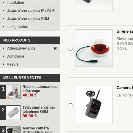
Installation
Usage d'une caméra IP / Wi-Fi
Usage d'une caméra GSM
La législation
Sirène sa
Sirène san
NOS PRODUITS
GSM/3G/W
Vidéosurveillance
(FSK).
Domotique
Mesure
MEILLEURES VENTES
Robinet automatique
Caméra I
1
infrarouge
40,90 €
La moins 
Télécommande par
2
téléphone GSM
99,90 €
Alarme caméra
3
GSM/3G/WiFi pour