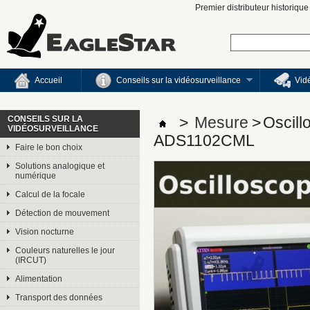
Premier distributeur historiqu
Accueil
Conseils sur la vidéosurveillance
Vid
CONSEILS SUR LA
>
Mesure
>
Oscill
VIDÉOSURVEILLANCE
ADS1102CML
Faire le bon choix
Solutions analogique et
numérique
Calcul de la focale
Détection de mouvement
Vision nocturne
Couleurs naturelles le jour
(IRCUT)
Alimentation
Transport des données