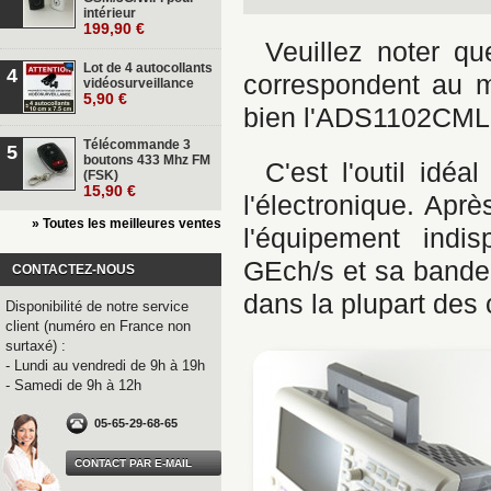
intérieur
199,90 €
Veuillez noter q
Lot de 4 autocollants
4
correspondent au 
vidéosurveillance
5,90 €
bien l'ADS1102CML qu
Télécommande 3
5
boutons 433 Mhz FM
C'est l'outil idé
(FSK)
15,90 €
l'électronique. Aprè
» Toutes les meilleures ventes
l'équipement indi
GEch/s et sa bande 
CONTACTEZ-NOUS
dans la plupart des 
Disponibilité de notre service
client (numéro en France non
surtaxé) :
- Lundi au vendredi de 9h à 19h
- Samedi de 9h à 12h
05-65-29-68-65
CONTACT PAR E-MAIL