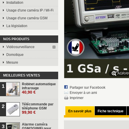
Installation
Usage d'une caméra IP / Wi-Fi
Usage d'une caméra GSM
La législation
NOS PRODUITS
Vidéosurveillance
Domotique
Mesure
AGRAN
MEILLEURES VENTES
Robinet automatique
1
Partager sur Facebook
infrarouge
40,90 €
Envoyer à un ami
Imprimer
Télécommande par
2
téléphone GSM
En savoir plus
Fiche technique
99,90 €
Alarme caméra
3
GSM/3G/WiFi pour