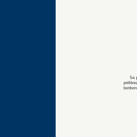
Sa p
préfére
bonbons