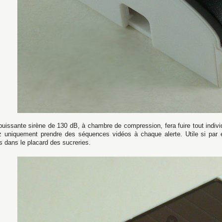
uissante sirène de 130 dB, à chambre de compression, fera fuire tout indivi
z uniquement prendre des séquences vidéos à chaque alerte. Utile si par
 dans le placard des sucreries.