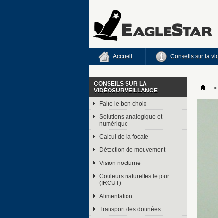
Accueil
Conseils sur la v
CONSEILS SUR LA
>
VIDÉOSURVEILLANCE
Faire le bon choix
Solutions analogique et
numérique
Calcul de la focale
Détection de mouvement
Vision nocturne
Couleurs naturelles le jour
(IRCUT)
Alimentation
Transport des données