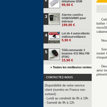
téléphone GSM
99,90 €
Alarme caméra
3
GSM/3G/WiFi pour
Cet
intérieur
boîtier
199,90 €
microSD
cabanon
Lot de 4 autocollants
4
vidéosurveillance
5,90 €
Nou
Son 
Télécommande 3
5
inséré 
boutons 433 Mhz FM
(FSK)
n'impor
15,90 €
Deu
» Toutes les meilleures ventes
ainsi t
présent
CONTACTEZ-NOUS
Disponibilité de notre service
client (numéro en France non
surtaxé) :
- Lundi au vendredi de 9h à 19h
- Samedi de 9h à 12h