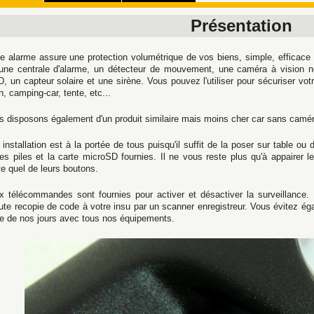
Présentation
te alarme assure une protection volumétrique de vos biens, simple, efficace
 une centrale d'alarme, un détecteur de mouvement, une caméra à vision no
, un capteur solaire et une sirène. Vous pouvez l'utiliser pour sécuriser v
, camping-car, tente, etc...
s disposons également d'un produit similaire mais moins cher car sans camé
installation est à la portée de tous puisqu'il suffit de la poser sur table ou
les piles et la carte microSD fournies. Il ne vous reste plus qu'à appairer
te quel de leurs boutons.
x télécommandes sont fournies pour activer et désactiver la surveillance. 
oute recopie de code à votre insu par un scanner enregistreur. Vous évitez ég
e de nos jours avec tous nos équipements.