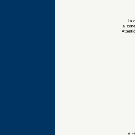
La d
la zon
Attenti
A c