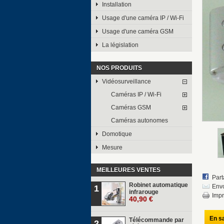
Installation
Usage d'une caméra IP / Wi-Fi
Usage d'une caméra GSM
La législation
NOS PRODUITS
Vidéosurveillance
Caméras IP / Wi-Fi
Caméras GSM
Caméras autonomes
Domotique
Mesure
MEILLEURES VENTES
Part
Robinet automatique
Envo
1
infrarouge
Impr
40,90 €
En sa
Télécommande par
2