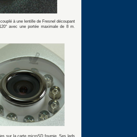
l couplé à une lentille de Fresnel découpant
e 120° avec une portée maximale de 8 m.
s sur la carte microSD fournie. Ses leds