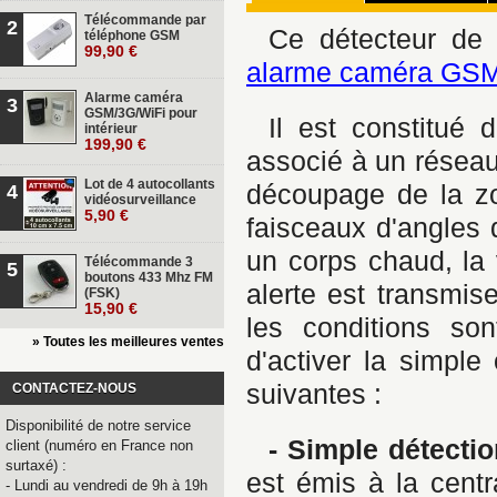
Télécommande par
2
Ce détecteur de
téléphone GSM
99,90 €
alarme caméra GSM
Alarme caméra
3
GSM/3G/WiFi pour
Il est constitué 
intérieur
199,90 €
associé à un réseau
Lot de 4 autocollants
découpage de la zo
4
vidéosurveillance
5,90 €
faisceaux d'angles 
un corps chaud, la 
Télécommande 3
5
boutons 433 Mhz FM
alerte est transmis
(FSK)
15,90 €
les conditions son
» Toutes les meilleures ventes
d'activer la simple
suivantes :
CONTACTEZ-NOUS
Disponibilité de notre service
- Simple détectio
client (numéro en France non
surtaxé) :
est émis à la centr
- Lundi au vendredi de 9h à 19h