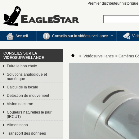
Premier distributeur historiqu
Accueil
Conseils sur la vidéosurveillance
Vid
CONSEILS SUR LA
>
Vidéosurveillance
>
Caméras G
VIDÉOSURVEILLANCE
Faire le bon choix
Solutions analogique et
numérique
Calcul de la focale
Détection de mouvement
Vision nocturne
Couleurs naturelles le jour
(IRCUT)
Alimentation
Transport des données