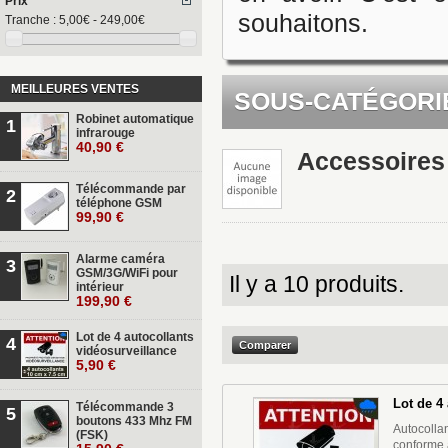
Prix
souhaitons.
Tranche :
5,00€ - 249,00€
MEILLEURES VENTES
SOUS-CATÉGORI
Robinet automatique
1
infrarouge
40,90 €
Accessoires
Télécommande par
2
téléphone GSM
99,90 €
Alarme caméra
3
GSM/3G/WiFi pour
Il y a 10 produits.
intérieur
199,90 €
Lot de 4 autocollants
4
vidéosurveillance
5,90 €
Lot de 4
Télécommande 3
5
boutons 433 Mhz FM
Autocollan
(FSK)
conforme a