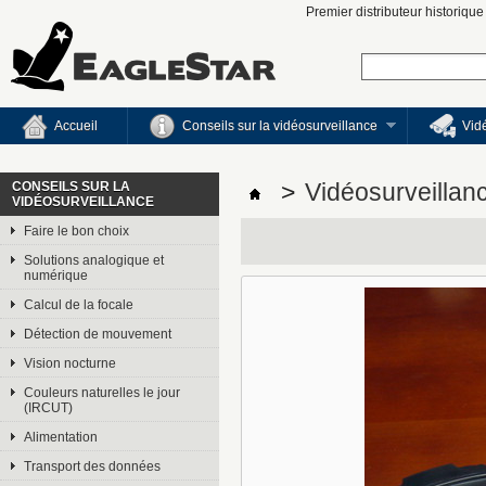
Premier distributeur historiqu
Accueil
Conseils sur la vidéosurveillance
Vid
CONSEILS SUR LA
>
Vidéosurveillan
VIDÉOSURVEILLANCE
Faire le bon choix
Solutions analogique et
numérique
Calcul de la focale
Détection de mouvement
Vision nocturne
Couleurs naturelles le jour
(IRCUT)
Alimentation
Transport des données