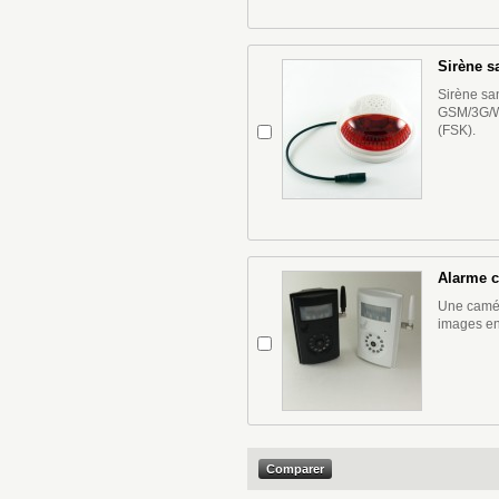
Sirène sa
Sirène san
GSM/3G/W
(FSK).
Alarme c
Une camér
images en