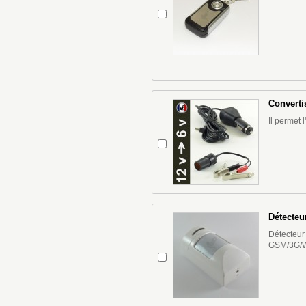
Converti
Il permet
Détecte
Détecteur
GSM/3G/W