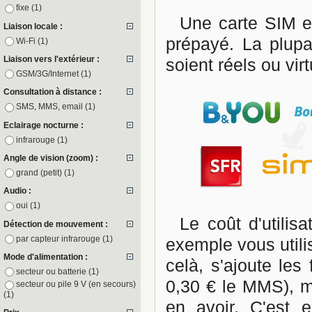
fixe
(1)
Une carte SIM es
Liaison locale :
prépayé. La plupa
Wi-Fi
(1)
Liaison vers l'extérieur :
soient réels ou virt
GSM/3G/Internet
(1)
Consultation à distance :
SMS, MMS, email
(1)
Eclairage nocturne :
infrarouge
(1)
Angle de vision (zoom) :
grand (petit)
(1)
Audio :
oui
(1)
Le coût d'utili
Détection de mouvement :
par capteur infrarouge
(1)
exemple vous utili
Mode d'alimentation :
celà, s'ajoute le
secteur ou batterie
(1)
0,30 € le MMS), 
secteur ou pile 9 V (en secours)
(1)
en avoir. C'est 