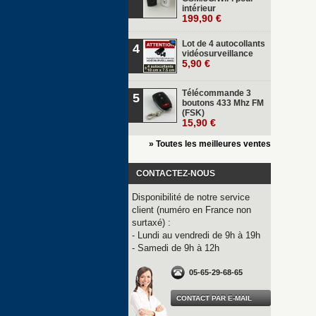
intérieur
199,90 €
Lot de 4 autocollants
4
vidéosurveillance
5,90 €
Télécommande 3
5
boutons 433 Mhz FM
(FSK)
15,90 €
» Toutes les meilleures ventes
CONTACTEZ-NOUS
Disponibilité de notre service
client (numéro en France non
surtaxé) :
- Lundi au vendredi de 9h à 19h
- Samedi de 9h à 12h
05-65-29-68-65
CONTACT PAR E-MAIL