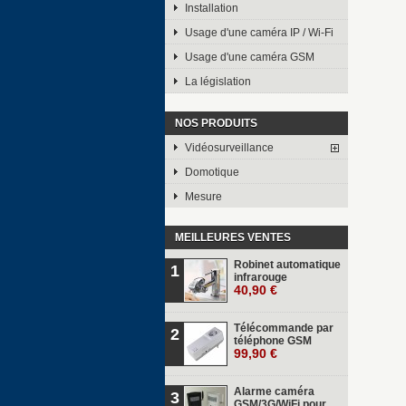
Installation
Usage d'une caméra IP / Wi-Fi
Usage d'une caméra GSM
La législation
NOS PRODUITS
Vidéosurveillance
Domotique
Mesure
MEILLEURES VENTES
Robinet automatique
1
infrarouge
40,90 €
Télécommande par
2
téléphone GSM
99,90 €
Alarme caméra
3
GSM/3G/WiFi pour