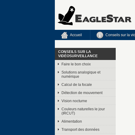
Accueil
Conseils sur la v
CONSEILS SUR LA
VIDÉOSURVEILLANCE
Faire le bon choix
Solutions analogique et
numérique
Calcul de la focale
Détection de mouvement
Vision nocturne
Couleurs naturelles le jour
(IRCUT)
Alimentation
Transport des données