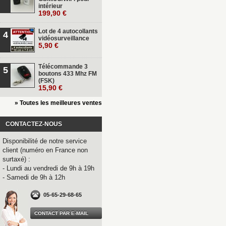
intérieur
199,90 €
Lot de 4 autocollants
4
vidéosurveillance
5,90 €
Télécommande 3
5
boutons 433 Mhz FM
(FSK)
15,90 €
» Toutes les meilleures ventes
CONTACTEZ-NOUS
Disponibilité de notre service
client (numéro en France non
surtaxé) :
- Lundi au vendredi de 9h à 19h
- Samedi de 9h à 12h
05-65-29-68-65
CONTACT PAR E-MAIL