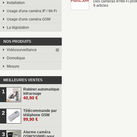
Des caméras IP/Wi-Fi profe
Installation
9 articles
Usage d'une caméra IP / Wi-Fi
Usage d'une caméra GSM
La législation
NOS PRODUITS
Vidéosurveillance
Domotique
Mesure
MEILLEURES VENTES
Robinet automatique
1
infrarouge
40,90 €
Télécommande par
2
téléphone GSM
99,90 €
Alarme caméra
3
GSM/3G/WiFi pour