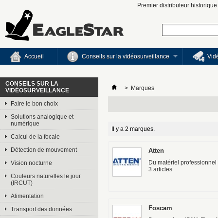
Premier distributeur historiqu
Accueil
Conseils sur la vidéosurveillance
Vid
CONSEILS SUR LA
>
Marques
VIDÉOSURVEILLANCE
Faire le bon choix
Solutions analogique et
numérique
Il y a 2 marques.
Calcul de la focale
Détection de mouvement
Atten
Du matériel professionnel 
Vision nocturne
3 articles
Couleurs naturelles le jour
(IRCUT)
Alimentation
Foscam
Transport des données